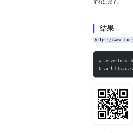
すれば完了。
結果
https://www.tacc
$ serverless d
$ curl https:/