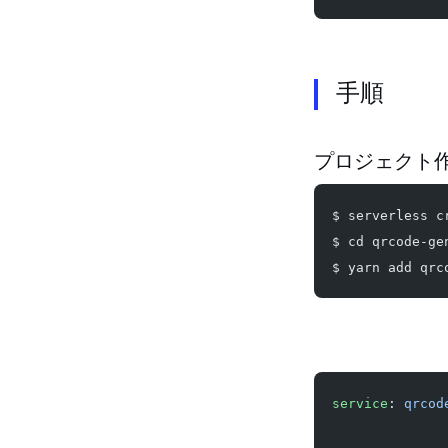
手順
プロジェクト
$ serverless c
$ cd qrcode-ge
$ yarn add qrc
serverless.yml
service
: 
qrcod