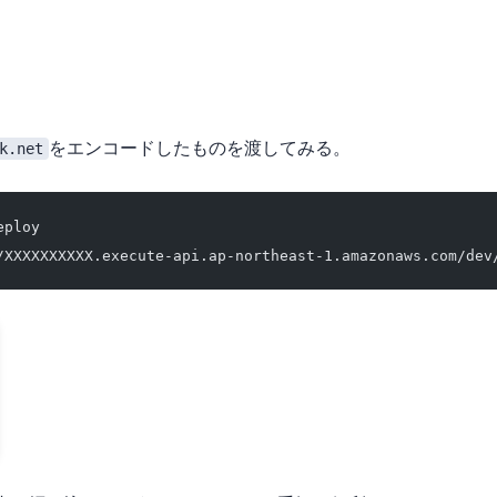
k.net
をURLエンコードしたものを渡してみる。
eploy
/XXXXXXXXXX.execute-api.ap-northeast-1.amazonaws.com/dev