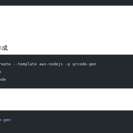
作成
reate --template aws-nodejs -p qrcode-gen
n
ode
e-gen