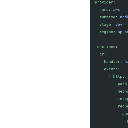
provider
:
  name
: 
aws
  runtime
: 
nod
  stage
: 
dev
  region
: 
ap-n
functions
:
  qr
:
    handler
: 
h
    events
:
      - 
http
:
          path
          meth
          inte
          requ
            pa
              