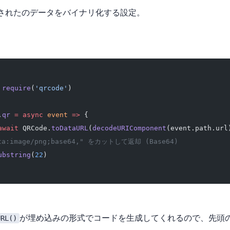
から返却された Base64 のデータをバイナリ化する設定。
 require
(
'qrcode'
)
.
qr
 =
 async
 event
 =>
 {
await
 QRCode.
toDataURL
(
decodeURIComponent
(event.path.url
ta:image/png;base64," をカットして返却 (Base64)
ubstring
(
22
)
URL()
が埋め込みURIの形式でQRコードを生成してくれるので、先