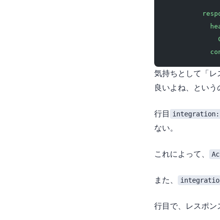
              
          resp
            he
              
            co
気持ちとして「レ
良いよね?、とい
16行目
integration:
ない。)
これによって、
Ac
また、
integratio
22-23行目で、レス