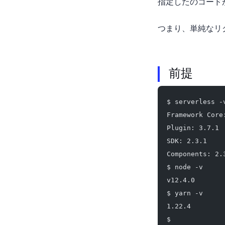
指定したURLのQRコー
つまり、単純な HT
前提
$ serverless -
Framework Core
Plugin: 3.7.1
SDK: 2.3.1
Components: 2.
$ node -v
v12.4.0
$ yarn -v
1.22.4
$