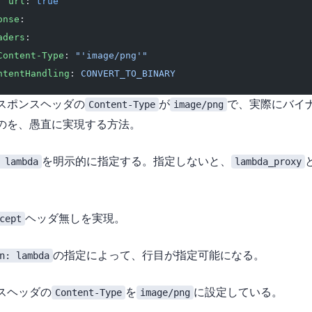
  url
: 
true
onse
:
aders
:
Content-Type
: 
"'image/png'"
ntentHandling
: 
CONVERT_TO_BINARY
スポンスヘッダの
Content-Type
が
image/png
で、実際にバイ
うのを、愚直に実現する方法。
 lambda
を明示的に指定する。(指定しないと、
lambda_proxy
cept
ヘッダ無しを実現。
n: lambda
の指定によって、22-24行目が指定可能になる。
ポンスヘッダの
Content-Type
を
image/png
に設定している。