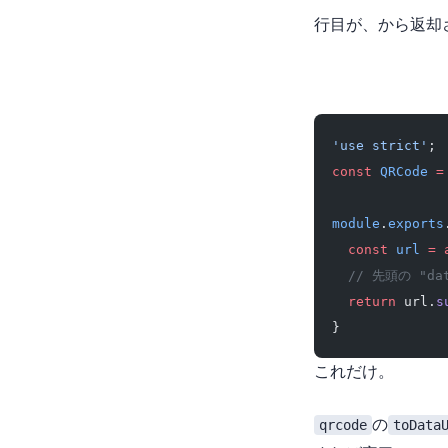
24行目が、 Lambda 
'use strict'
;
const
 QRCode
 =
module
.
exports
  const
 url
 =
 
  // 先頭の "da
  return
 url.
s
}
これだけ。
qrcode
の
toData