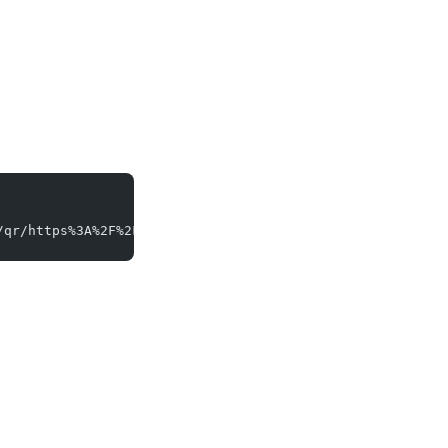
/qr/https%3A%2F%2Fwww.tacck.net > tacck_qr.png