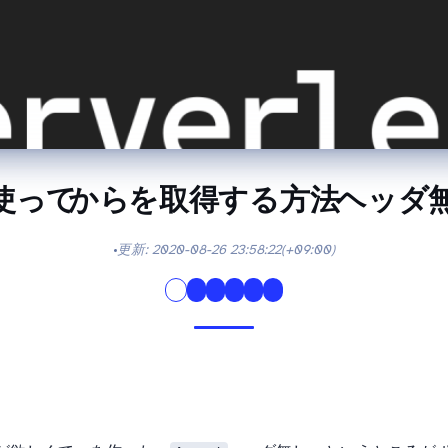
rless CLI を使って AWS Lambda + API Gateway から PNG を取得する方法 ( Accept ヘ
更新:
2020-08-26 23:58:22(+09:00)