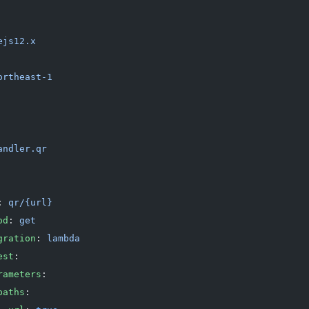
ejs12.x
ortheast-1
andler.qr
: 
qr/{url}
od
: 
get
gration
: 
lambda
est
:
rameters
:
paths
: