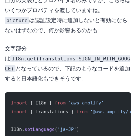
自分の実装だとプロバイダ名のみですが、こちらは
いくつかプロパティを渡していますね。
picture
は認証設定時に追加しないと有効になら
ないはずなので、何か影響あるのかも?)
文字部分
I18n.get(Translations.SIGN_IN_WITH_GOOG
は
LE)
となっているので、下記のようなコードを追加
すると日本語化もできそうです。
import
 { I18n } 
from
 'aws-amplify'
import
 { Translations } 
from
 '@aws-amplify/ui
I18n.
setLanguage
(
'ja-JP'
)